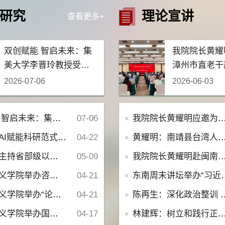
研究
理论宣讲
查看更多+
双创赋能 智启未来：集
我院院长黄耀
美大学李晋玲教授受邀
漳州市直老干
莅临我院作专题报告
作专题报告
2026-07-06
2026-06-03
大学李晋玲教授受邀莅临我院作专题报告
07-06
我院院长黄耀明应邀为漳州市直老干部读书班作专题报告
能科研范式研究生专场讲座
04-22
黄耀明：南靖县台湾人才工作恳谈会暨惠台政策学习会
研项目一览表 (2012-2025)
05-09
我院院长黄耀明赴闽南师大附小作专题讲座
政报告写作技巧与科研转化专题讲座
04-21
东南周末讲坛举办“习近平总书记在福建工作期间关于正确政绩观的重要论述和生动实践”专题讲座
共同体理念对‘万物一体之仁’的创造性转化”讲座
04-21
陈再生：深化政治整训 推进强军建设一一基于树立和践行正确政绩观学习教育
办国家社科基金申报专题讲座
04-17
林建辉：树立和践行正确政绩观专题辅导报告