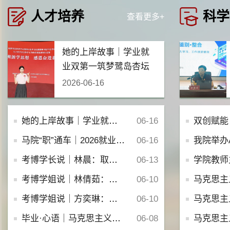
人才培养
科学
查看更多+
她的上岸故事｜学业就
业双第一筑梦鹭岛杏坛
2026-06-16
她的上岸故事｜学业就业双第一筑梦鹭岛杏坛
06-16
双创赋能 智启未来：集美
马院“职”通车｜2026就业信息汇总 （第12期）
06-16
我院举办AI赋
考博学长说｜林晨：取法于上，仅得为中；取法于中，故为其下
06-13
学院教师主持省部级以上科
考博学姐说｜林倩茹：考博上岸，是终点，更是新起点
06-10
马克思主义学院举办咨
考博学姐说｜方奕琳：考博是一场重新定义自我的修行
06-10
马克思主义学院举办“论人类命运
毕业·心语｜马克思主义学院师范毕业生手写告别心语
06-08
马克思主义学院举