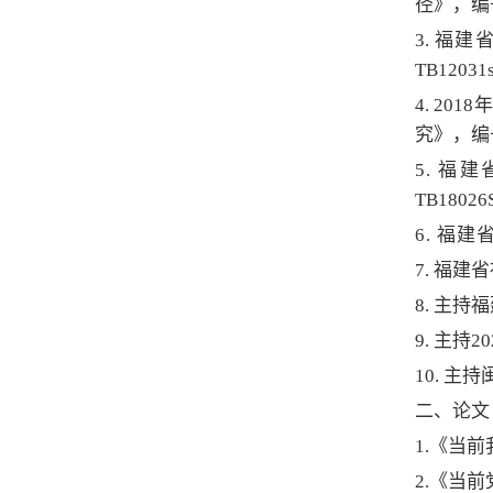
径》，编号
3.
福建省
TB12031
4.
201
究》，编号
5.
福建
TB1802
6.
福建省
7. 福
8. 主
9. 主持
2
10. 
二、论文
1.
《当前
2
.《当