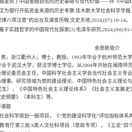
金融呈现了中国金融自信的历史基础与当代价值——评《中国红色金融史
区为银行开拓资金来源的历史考察.佳木斯大学社会科学学报,2024,4
纪律八项注意”的出台及演变历程.文史天地,2024,(07):10-14。
基于实践哲学的中国现代化探索[J].毛泽东研究,2024,(04):81-
余思新简介
男，浙江衢州人，博士，教授。1993年毕业于杭州师范大学
年毕业于武汉大学，获法学博士学位。从2004年开始在闽南
会理论委员会主任，中国科学社会主义学会当代社会主义专
务理事。
研究领域为党的建设理论、中国特色社会主义理论
究生），《中国特色社会主义理论体系》
《社会主义发展史
代史纲要》（本科生）等。
持课题
社会科学规划一般项目，《“党的建设科学化”评估指标体系构建
教育厅第三批A类人文社科项目（思政专项），《立足“四