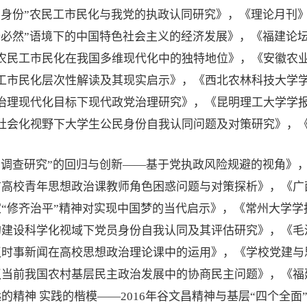
重“身份”农民工市民化与我党的执政认同研究》，《理论月刊》，
两个必然”语境下的中国特色社会主义的经济发展》，《福建论坛
议农民工市民化在我国多维现代化中的独特地位》，《安徽农业大
民工市民化层次性解读及其现实启示》，《西北农林科技大学学报
家治理现代化目标下现代政党治理研究》，《昆明理工大学学报.
治社会化视野下大学生公民身份自我认同问题及对策研究》，《江
议“调查研究”的回归与创新——基于党执政风险规避的视角》，
高校青年思想政治课教师角色困惑问题与对策探析》，《广西
“修齐治平”精神对实现中国梦的当代启示》，《常州大学学报
建设科学化视域下党员身份自我认同及其评估研究》，《毛泽
时事新闻在高校思想政治理论课中的运用》，《学校党建与思
当前我国农村基层民主政治发展中的协商民主问题》，《福建
的精神 实践的楷模——2016年谷文昌精神与基层“四个全