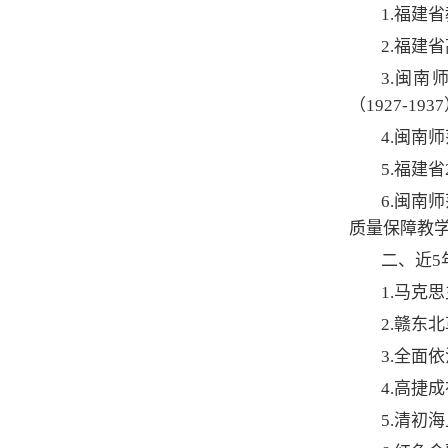
1.福建
2.福建
3.闽南
（1927-19
4.闽南
5.福建
6.闽南
质量保障教
二、近5
1.马克思
2.赣东北
3.全面
4.高捷
5.清初