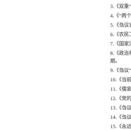
3.《双
4.《“
5.《刍
6.《农
7.《国
8.《政
期。
9.《刍
10.
《当前
11.
《儒家
12.
《党的
13.
《刍议
14.
《刍议
15.
《永远