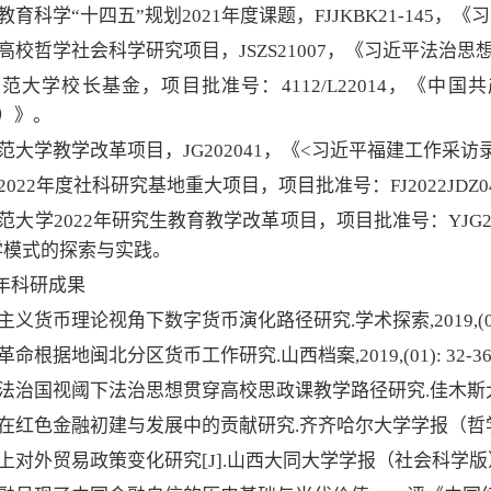
省教育科学“十四五”规划2021年度课题，FJJKBK21-14
省高校哲学社会科学研究项目，JSZS21007，《习近平法
师范大学校长基金，项目批准号：4112/L22014，《
37）》。
师范大学教学改革项目，JG202041，《<习近平福建工作采
省2022年度社科研究基地重大项目，项目批准号：FJ2022J
师范大学2022年研究生教育教学改革项目，项目批准号：YJG
学模式的探索与实践。
年科研成果
主义货币理论视角下数字货币演化路径研究.学术探索,2019,(07)
革命根据地闽北分区货币工作研究.山西档案,2019,(01): 32-3
依法治国视阈下法治思想贯穿高校思政课教学路径研究.佳木斯大学社会科学
成在红色金融初建与发展中的贡献研究.齐齐哈尔大学学报（哲学社会科学版
海上对外贸易政策变化研究[J].山西大同大学学报（社会科学版