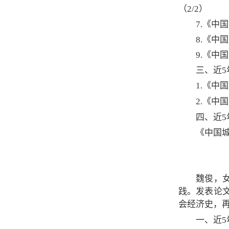
（2/2）
7.《中
8.《中
9.《中
三、
近
1.《中
2.《中
四、
近5
《中国城
魏俊，
践。发表论
会经济史，
一、近5