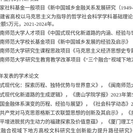
国家社科基金一般项目《新中国城乡金融关系发展研究（1949-20
持福建省高校以马克思主义为指导的哲学社会科学学科基础理
5万元，2021-2024年。
闽南师范大学人才项目《中国式现代化新道路的内涵、经验与世
闽南师范大学校长基金项目《新中国城乡发展的经验及启示》（s
闽南师范大学研究生课程思政项目《马克思主义经济思想史专题
闽南师范大学研究生教育教学改革项目《“三个融合”视域下
5年发表的学术论文
国式现代化：探索历程、独特优势与世界意义》，《闽南师范大
国式现代化新道路的生成逻辑》，《唐山学院学报》20
23
年第
中国金融体系演变的历程、经验与展望》，《社会科学动态》20
共产党对马克思恩格斯工农联盟思想的创新及其启示
》
，《
近平增进脱贫内生动力的福建探索及价值意蕴》，《厦门理工学院
科教融合视域下地方高校文科研究生创新能力提升路径研究》