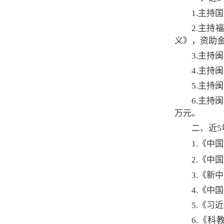
1.主持
2.主
义》，资助金额
3.主持
4.主持
5.主持
6.主持
万元。
二、近
1.《中
2.《中
3.《新
4.
《
中国
5.《习
6.《