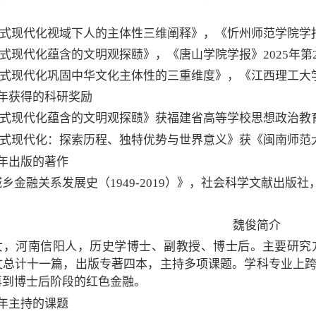
国式现代化视域下人的主体性三维阐释》，《忻州师范学院学报》
国式现代化蕴含的文明观探赜》，《唐山学院学报》2025年第2
国式现代化巩固中华文化主体性的三重维度》，
《
江西理工大
5年获得的科研奖励
国式现代化蕴含的文明观探赜》获福建省高等学校思想政治教育
国式现代化：探索历程、独特优势与世界意义》获《闽南师范大
年出版
的
著作
乡金融关系发展史（1949-2019）》，社会科学文献出版社，
魏俊简介
女，河南信阳人，历史学博士、副教授、博士后。主要研究
文总计十一篇，出版专著四本，主持多项课题。学科专业上
再到博士后阶段的红色金融。
年主持的课题