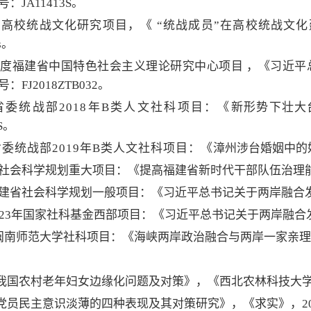
：JA11413S。
高校统战文化研究项目，《 “统战成员”在高校统战文
s。
8年度福建省中国特色社会主义理论研究中心项目 ，《习近
：FJ2018ZTB032。
省委统战部2018年B类人文社科项目：《
新形势下壮大
6S。
委统战部2019年B类人文社科项目：《
漳州涉台婚姻中的
建省社会科学规划重大项目：《提高福建省新时代干部队伍治理能力研
持福建省社会科学规划一般项目：《习近平总书记关于两岸融合发展
023年国家社科基金西部项目：《习近平总书记关于两岸融合发
主持闽南师范大学社科项目：《海峡
两岸政治融合与两岸一家亲理
我国农村老年妇女边缘化问题及对策》，《西北农林科技大学学
前党员民主意识淡薄的四种表现及其对策研究》，《求实》，20