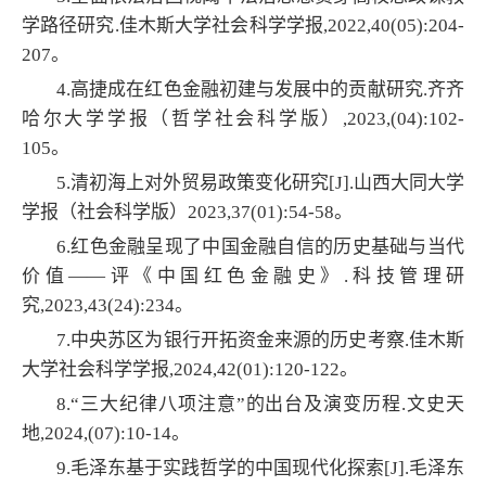
学路径研究.佳木斯大学社会科学学报,2022,40(05):204-
207。
4.高捷成在红色金融初建与发展中的贡献研究.齐齐
哈尔大学学报（哲学社会科学版）,2023,(04):102-
105。
5.清初海上对外贸易政策变化研究[J].山西大同大学
学报（社会科学
版）2023,37(01):54-58。
6.红色金融呈现了中国金融自信的历史基础与当代
价值——评《中国红色金融史》.科技管理研
究,2023,43(24):234。
7.中央苏区为银行开拓资金来源的历史考察.佳木斯
大学社会科学学报,2024,42(01):120-122。
8.“三大纪律八项注意”的出台及演变历程.文史天
地,2024,(07):10-14。
9.毛泽东基于实践哲学的中国现代化探索[J].毛泽东