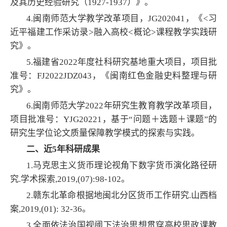
及其历史经验研究（1927-1937）》。
4.闽南师范大学教学改革项目，JG202041，《<习
近平福建工作采访录>融入高校<概论>课程教学实践研
究》。
5.福建省2022年度社科研究基地重大项目，项目批
准号：FJ2022JDZ043，《闽南红色金融史料整理与研
究》。
6.闽南师范大学2022年研究生教育教学改革项目，
项目批准号：YJG20221，基于“问题＋选题＋课题”的
研究生学位论文质量保障教学模式的探索与实践。
二、近5年科研成果
1.马克思主义货币理论视角下数字货币演化路径研
究.学术探索,2019,(07):98-102。
2.赣东北革命根据地闽北分区货币工作研究.山西档
案,2019,(01): 32-36。
3.全面依法治国视阈下法治思想贯穿高校思政课教