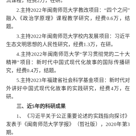
流课程，经费
2
万，在研。
2.
主持
2
022
年闽南师范大学教改项目：“四个之问”
融入《政治学原理》课程教学研究，经费
0.6
万，结
题。
3
.
主持
2022
年闽南师范大学校内发展项目：习近平
生态文明思想的人民性研究，经费
1.3
万，在研。
4
.
主持
2
022
年闽南师范大学“学习贯彻党的二十大
精神”项目：新时代中国式现代化故事的国际传播研
究，经费
0
.4
万，结题。
5.
主持
202
3
年福建省社会科学基金项目：新时代对
外讲好中国式现代化故事的实践研究，经费
4
万，在
研。
三、近
5
年的科研成果
1
、《习近平关于公正重要论述的实践指向探讨》
发表于《闽南师范大学学报》（哲社版），
2020
年第
3
期。