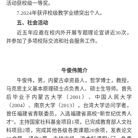
活动获校级一等奖。
7.2024年获评校级教学业绩突出个人。
五、社会活动
近五年应邀在校内外开展专题理论宣讲近30次，
并参加了多项校际交流和社会服务工作。
牛俊伟简介
牛俊伟，男，
内蒙古卓资县人，哲学博士，教授，
马克思主义基本原理硕士点负责人、硕士生导师。曾先
后毕业于内蒙古大学（2001
）、中国人民大学
（2
004
）、南京大学（2
013），台湾大学访问学者，
曾任福建省青联委员，入选
福建省高校“新世纪优秀人
才”。主持国家社科基金项目1项
，已完成
教育部人文社
科项目2项
，完成其他各级各类课题20余项，
发表论文