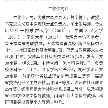
牛俊伟简介
牛俊伟，男，
内蒙古卓资县人，哲学博士，教授，
马克思主义基本原理硕士点负责人、硕士生导师。曾先
后毕业于内蒙古大学（2001
）、中国人民大学
（2
004
）、南京大学（2
013），台湾大学访问学者，
曾任福建省青联委员，入选
福建省高校“新世纪优秀人
才”。主持国家社科基金项目1项
，已完成
教育部人文社
科项目2项
，完成其他各级各类课题20余项，
发表论文
30余篇，译文2篇。主持省级一流本科课程1门，负责
校级科研平台1个，
出版学术专著2
部，发表学术论文
2
0余篇。曾荣获全省统战理论创新成果二等奖，福建
省委统战部民主党派精品课程三等奖，漳州市社科成果
杰作奖，闽南师范大学社科优秀成果二等奖，以及福建
省优秀学位论文指导教师，闽南师范大学优秀教师、科
研项目突出贡献个人等荣誉称号。