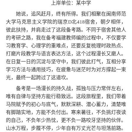
上岸单位：某中学
她说，追风赶月，终有所得。我们相聚在闽南师范
大学马克思主义学院的瑞京D北418宿舍，朝夕相伴，
彼此扶持，并肩走过了这段备考路。不同于宿舍其他人
的考研之路，我在备考福建教师编的过程中，不仅要学
习教育学、心理学的重难点，还要反复梳理时政热点、
打磨片段教学与语言表达方法，这个过程漫长又磨人。
在日复一日的沉淀与坚守中，我们彼此打气，互相分享
学习方法与通用技巧，在疲惫与迷茫时为对方撑起一束
光，最终一起跨过了这道坎。
备考是一场漫长的持久战，孤独与压力常伴左右，
唯有自律与坚持方能行稳致远。这段旅程里，我们带着
马院赋予的初心与底气，默默深耕、潜心蓄力，清楚唯
有脚踏实地，方能不负付出。寒来暑往，不负挑灯夜读
的自己，不负年少热忱，更不负一路咬牙坚持的伙伴。
山水万程，步履不停，少年自有万丈光芒与坦荡前路。