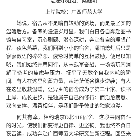
温暖小姐姐：梁庭玥
上岸院校：广西师范大学
她说，宿舍从不是暗自较劲的赛场，而是最坚实的
温暖后方。备考的漫漫岁月里，我们白日各自奔赴图书
馆与自习室，沉心刷题、潜心深耕，奔赴各自的理想前
程。夜色落幕，我们回到小小的宿舍，哪怕熄灯后只是
寥寥数语的碎碎念、疲惫时简单的互相鼓励，便足以知
晓，我们始终并肩同行，从未孤军奋战。一场场玩闹消
解了备考的焦虑与压力，抚平了无数个自我内耗的瞬
间。有人在这里积蓄力量，从迷茫低谷稳步逆袭；有人
在这里收获温暖，让异乡的宿舍成为了第二个家。读书
上岸、成长进步，是独属于自己的修行；而治愈疲惫、
双向支撑、温柔相伴，是我们赠予彼此的独家浪漫。
何其有幸，相约瑞京D北418宿舍。这段共同奋斗
的时光，使我们都变得更自律、更坚韧。我也终不负日
夜苦读，成功奔赴广西师范大学研究生新征程。回望来