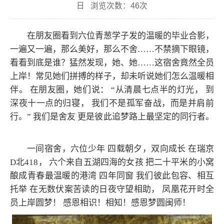
日 浏览次数：
46
次
在朋友圈看到六位青葱学子发的温暖的毕业合影，
一遍又一遍，那么美好，那么不舍……不禁摘下眼镜，
看看到底是谁？猛然发现，她、她……这宿舍竟然全员
上岸！常见她们拼搏的样子，却未听说她们怎么温暖相
伴。 在朋友圈，她们说： “从清晨七点半的灯光， 到
深夜十一点的归寝， 我们不是孤军奋战，而是并肩前
行。” 我们是舍友 更是彼此追梦路上最坚定的同行者。
一间宿舍，六位少年
四载朝夕，双向成长 在瑞京
D北418， 六个来自五湖四海的女孩 把二十平米的小窝
酿成青春最温暖的港湾 四年同窗 我们彼此包容、相互
托举 在无数伏案苦读的日夜守望相助， 凤凰花开时全
员上岸圆梦！ 感恩相识！相知！感恩梦圆闽师！