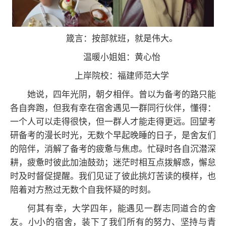
箴言：按部就班，就是伟大。
温暖小姐姐：黄心怡
上岸院校：福建师范大学
她说，四年光阴，朝夕相伴。曾以为备考的路只能
各自奔跑，但我有幸在宿舍遇见一群同行伙伴，懂得：
一个人可以走得很快，但一群人才能走得更远。回望考
研备考的漫长时光，无数个早起晚睡的日子，是舍友们
的陪伴，消解了备考的疲惫与焦虑。忙碌时各自沉潜深
耕，疲惫时彼此加油鼓劲；迷茫时相互点拨解惑，懈怠
时及时督促提醒。我们见证了彼此挑灯苦读的模样，也
陪着对方熬过无数个自我怀疑的时刻。
何其有幸，大学四年，能遇见一群志同道合的舍
友。小小的宿舍，装下了我们所有的努力、坚持与青