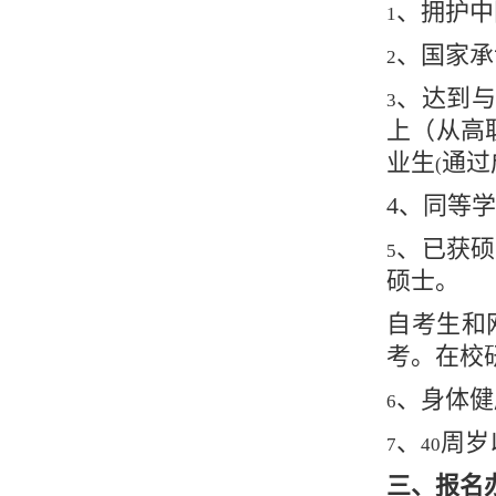
、拥护中
1
、国家承
2
、达到与
3
上（从高
业生
通过
(
4、同等
、已获硕
5
硕士。
自考生和
考。在校
、身体健
6
、
周岁
7
40
三、报名