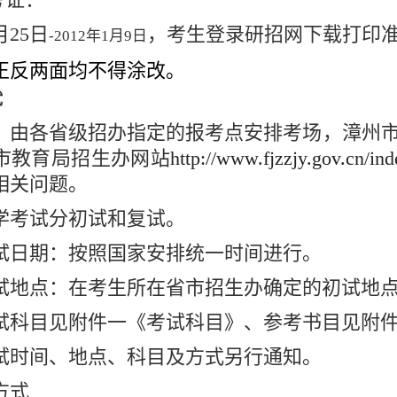
月25日
，考生登录研招网下载打印准
-2012
年1
月9
日
正反两面均不得涂改。
试
：由各省级招办指定的报考点安排考场，漳州
市教育局招生办网站
http://www.fjzzjy.gov.cn/i
相关问题。
学考试分初试和复试。
试日期：按照国家安排统一时间进行。
试地点：在考生所在省市招生办确定的初试地
试科目见附件一《考试科目》、参考书目见附件
试时间、地点、科目及方式另行通知。
方式