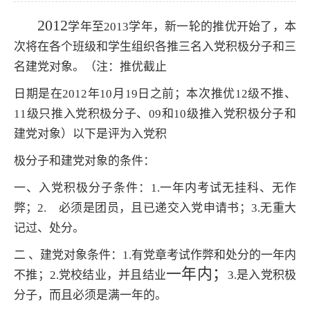
2012
学年至
2013
学年，新一轮的推优开始了，本
次将在各个班级和学生组织各推三名入党积极分子和三
名建党对象。（注：推优截止
日期是在
2012
年
10
月
19
日之前；本次推优
12
级不推、
11
级只推入党积极分子、
09
和
10
级推入党积极分子和
建党对象）以下是评为入党积
极分子和建党对象的条件：
一、入党积极分子条件：
1.
一年内考试无挂科、无作
弊；
2.
必须是团员，且已递交入党申请书；
3.
无重大
记过、处分。
二
、建党对象条件：
1.
有党章考试作弊和处分的一年内
一年内；
不推；
2.
党校结业，并且结业
3.
是入党积极
分子，而且必须是满一年的。