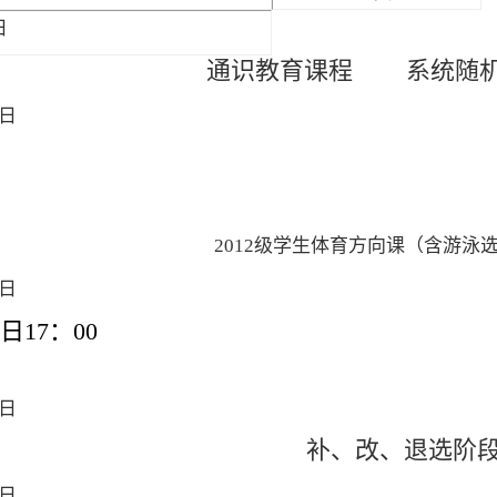
日
通识教育课程 系统随机
日
2012
级学生体育方向课（含游泳
日
日17：
00
日
补、改、退选阶
日