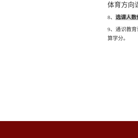
体育方向
8
、
选课人数
9
、通识教育
算学分。