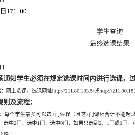
日17：
00
学生查询
最终选课结果
日
系通知学生必须在规定选课时间内进行选课，
式：
网上选课，选课网址http://211.80.183.5/或
http://211.80.18
规则及流程：
：每个学生最多可以选3门课程（且这
3
门课程合计不能超
、选中2门、选中
1
门、选中0门，如果只选到
2
、1门或
0
门，
流程：