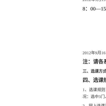
8
：00—
15
2012
年9月
16
注：请各
三、选课方
四、选课
1
、选课规则
况：选中
3
门
2
、网上选课