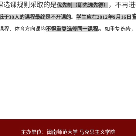
课选课规则采取的是
，不再进
优先制（即先选先得）
低于30人的课程最终是不开课的
。
学生应在2012年
9
月16日
。
课程、体育方向课均
不得重复选修同一课程
如重复选修
主办单位：闽南师范大学 马克思主义学院