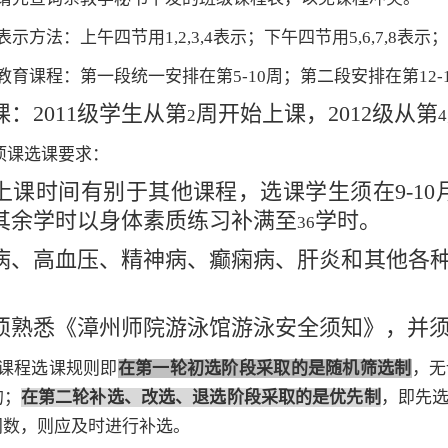
示方法：上午四节用1,2,3,4表示；下午四节用
5,6,7,8
表示；
教育课程：第一段统一安排在第5-10周；第二段安排在第
12-
：2011级学生从第
周开始上课，2012级从第
2
4
项课选课要求：
上课时间有别于其他课程，选课学生须在9-10
，其余学时以身体素质练习补满至
学时。
36
病、高血压、精神病、癫痫病、肝炎和其他各
。
须熟悉《漳州师院游泳馆游泳安全须知》，并
课程选课规则即
在第一轮初选阶段采取的是随机筛选制
，无
的；
在第二轮
补选、改选、退选阶段采取的是优先制
，即先
门数，则应及时进行补选。