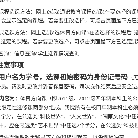
课程选课方法：网上选课
à
通识教育课程选课
à
在要选择的课
方会显示选定的课程。若需要更改选择，可点击页面最下方已
课选课方法：网上选课
à
选体育方向课
à
在要选择的课程后“选
示选定的课程。若需要更改选择，可点击页面最下方已选定课
查询：信息查询
à
学生选课情况查询
注意事项
用户名为学号，选课初始密码为身份证号码
（
务员。请及时更改并妥善保管密码，每次操作结束后应安全退
内容为：
体育方向课（即2011级、
2012
级四年制本科生的公
共限定性选修课两部分组成。我院所有在校四年制本科生必须
个学分，在公选类“科技世界”、“人文世界”、“闽南文化”中
中，应在限选类“艺术世界”中任选2个学分，在公选类“科技世
请先查询系教学秘书下发的班级课程表，以免课程冲突。