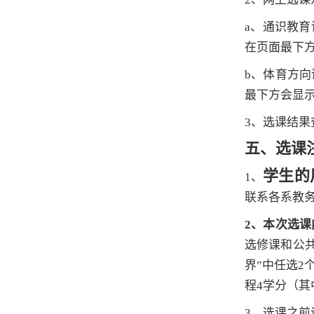
a
、通识教育
在页面最下
b
、体育方向
最下方会显
3
、选课结果
五、选课
学生的
1
、
联系各系教
2
、本次选课
选修课和公
界”中任选
2
程
4
学分（其
3
、选课之前