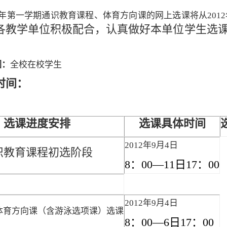
年第一学期通识教育课程、体育方向课的网上选课将从2012
各教学单位积极配合，认真做好本单位学生选
：
围：
全校在校学生
时间：
选课进度安排
选课具体时间
2012
年9月
4
日
识教育课程初选阶段
8
：00—
11
日17：
00
2012
年9月
4
日
体育方向课（含游泳选项课）选课
8
：00—
6
日17：
00