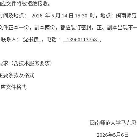
响应文件将被拒绝接收。
时间及地点：
2026
年
5
月
14
日
15:30
时，地点：闽南师范
应文件正本一份，副本两份，都应装订密封，正、副本出现不
目联系人：
沈书伊
，电话
：
13960113758
。
要求（含技术服务要求）
主要条款及格式
响应文件格式
闽南师范大学
马克思
2026年5月6日