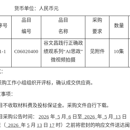
单位：人民币元
品目
品目
采购
序号
数量
编号
名称
要求
谷文昌践行正确政
1-1
C06020400
绩观系列“AI思政”
见附件
10集
微视频拍摄
式：
采购工作小组组织开评标，确认成交供应商。
意事项：
目不收取材料费及投标保证金
。采购文件自行下载。
目
采购公告时间：
2026
年
5
月
6
日至
2026
年
5
月
13
日（
束（
2026
年
5
月
13
日
17
时
）之前将密封的响应文件送达闽