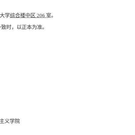
大
学
综合楼中
区
206
室。
一致时，以正本为准。
主义学院